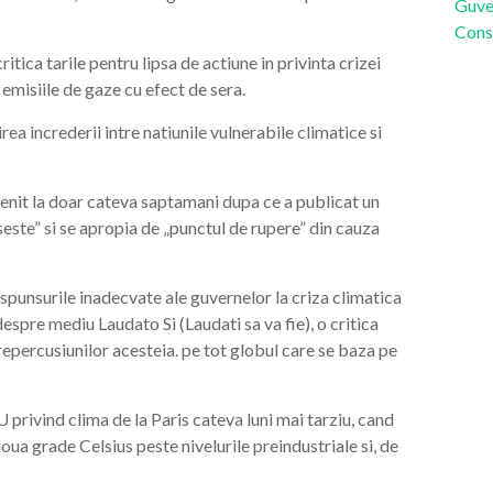
Guve
Cons
tica tarile pentru lipsa de actiune in privinta crizei
 emisiile de gaze cu efect de sera.
ea increderii intre natiunile vulnerabile climatice si
 venit la doar cateva saptamani dupa ce a publicat un
este” si se apropia de „punctul de rupere” din cauza
aspunsurile inadecvate ale guvernelor la criza climatica
espre mediu Laudato Si (Laudati sa va fie), o critica
epercusiunilor acesteia. pe tot globul care se baza pe
 privind clima de la Paris cateva luni mai tarziu, cand
doua grade Celsius peste nivelurile preindustriale si, de