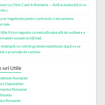
ouri cu Okto Cash în România — listă actualizată și ce
rifici
ceri legalizate pentru contracte si documente
rciale
ițiile fizice regulate ca metodă naturală de susținere a
rmanței sexuale la bărbați
 întâmplă cu rotirile gratuite neutilizate după ce se
ină o promoție de cazinou
k-uri Utile
edintele Romaniei
ra Deputatilor
amentul Romaniei
tituatia
atul Romaniei