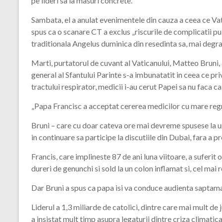
pe lideri sa ia masuri concrete.
Sambata, el a anulat evenimentele din cauza a ceea ce Va
spus ca o scanare CT a exclus „riscurile de complicatii p
traditionala Angelus duminica din resedinta sa, mai degra
Marti, purtatorul de cuvant al Vaticanului, Matteo Bruni, a
general al Sfantului Parinte s-a imbunatatit in ceea ce pr
tractului respirator, medicii i-au cerut Papei sa nu faca ca
„Papa Francisc a acceptat cererea medicilor cu mare regret
Bruni – care cu doar cateva ore mai devreme spusese la un 
in continuare sa participe la discutiile din Dubai, fara a p
Francis, care implineste 87 de ani luna viitoare, a suferit 
dureri de genunchi si sold la un colon inflamat si, cel mai r
Dar Bruni a spus ca papa isi va conduce audienta saptama
Liderul a 1,3 miliarde de catolici, dintre care mai mult de
a insistat mult timp asupra legaturii dintre criza climatica