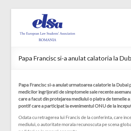
Papa Francisc si-a anulat calatoria la Dub
Papa Francisc si-a anulat urmatoarea calatorie la Dubai pe
medicilor ingrijorati de simptomele sale recente asemanat
care a facut din protejarea mediului o piatra de temelie a 
pontif care a participat la evenimentul ONU de la inceput
Odata cu retragerea lui Francis de la conferinta, care inc
mediului, o autoritate morala recunoscuta pe scena global