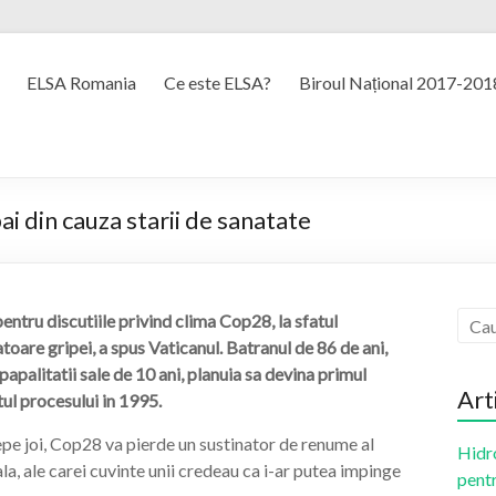
ELSA Romania
Ce este ELSA?
Biroul Național 2017-201
ai din cauza starii de sanatate
ntru discutiile privind clima Cop28, la sfatul
oare gripei, a spus Vaticanul. Batranul de 86 de ani,
papalitatii sale de 10 ani, planuia sa devina primul
Art
ul procesului in 1995.
epe joi, Cop28 va pierde un sustinator de renume al
Hidr
a, ale carei cuvinte unii credeau ca i-ar putea impinge
pentr