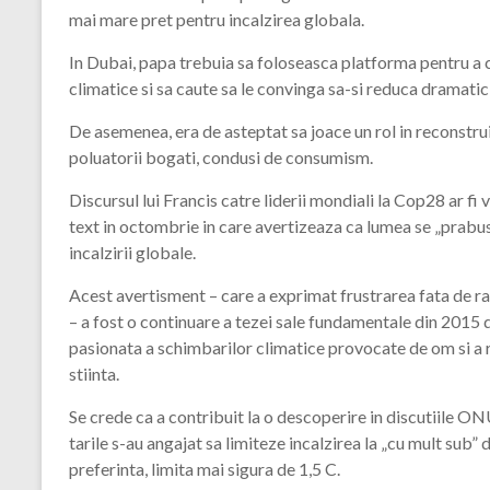
mai mare pret pentru incalzirea globala.
In Dubai, papa trebuia sa foloseasca platforma pentru a cri
climatice si sa caute sa le convinga sa-si reduca dramatic
De asemenea, era de asteptat sa joace un rol in reconstruir
poluatorii bogati, condusi de consumism.
Discursul lui Francis catre liderii mondiali la Cop28 ar fi
text in octombrie in care avertizeaza ca lumea se „prabus
incalzirii globale.
Acest avertisment – ​​care a exprimat frustrarea fata de r
– a fost o continuare a tezei sale fundamentale din 2015 d
pasionata a schimbarilor climatice provocate de om si a r
stiinta.
Se crede ca a contribuit la o descoperire in discutiile ONU
tarile s-au angajat sa limiteze incalzirea la „cu mult sub” 
preferinta, limita mai sigura de 1,5 C.