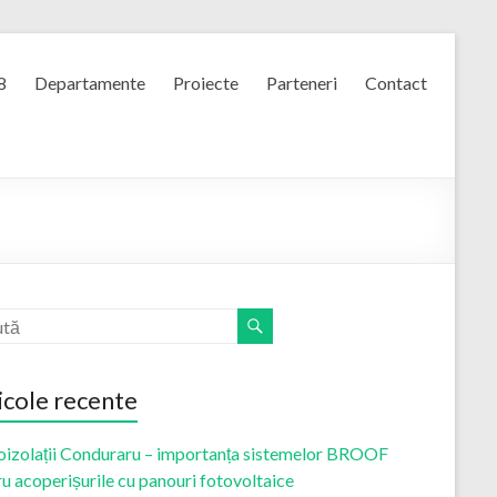
8
Departamente
Proiecte
Parteneri
Contact
icole recente
oizolații Conduraru – importanța sistemelor BROOF
u acoperișurile cu panouri fotovoltaice