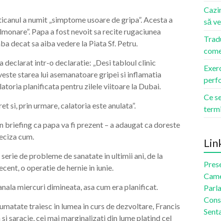
Cazin
ticanul a numit „simptome usoare de gripa”. Acesta a
să ve
ulmonare”. Papa a fost nevoit sa recite rugaciunea
Tradu
ba decat sa aiba vedere la Piata Sf. Petru.
come
 declarat intr-o declaratie: „Desi tabloul clinic
Exerc
iveste starea lui asemanatoare gripei si inflamatia
perfo
latoria planificata pentru zilele viitoare la Dubai.
Ce se
 si, prin urmare, calatoria este anulata”.
term
briefing ca papa va fi prezent – ​​a adaugat ca doreste
reciza cum.
Lin
o serie de probleme de sanatate in ultimii ani, de la
Pres
ecent, o operatie de hernie in iunie.
Came
nala miercuri dimineata, asa cum era planificat.
Parl
Cons
 jumatate traiesc in lumea in curs de dezvoltare, Francis
Sent
 si saracie, cei mai marginalizati din lume platind cel